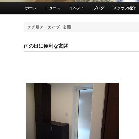
メインメニュー
ホーム
ニュース
イベント
ブログ
スタッフ紹介
メインコンテンツへ移動
サブコンテンツへ移動
タグ別アーカイブ:
玄関
雨の日に便利な玄関