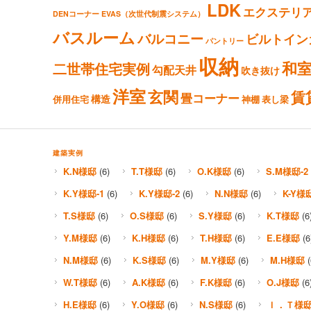
LDK
エクステリ
DENコーナー
EVAS（次世代制震システム）
バスルーム
バルコニー
ビルトイン
パントリー
収納
和
二世帯住宅実例
勾配天井
吹き抜け
洋室
玄関
賃
畳コーナー
構造
併用住宅
神棚
表し梁
建築実例
K.N様邸
(6)
T.T様邸
(6)
O.K様邸
(6)
S.M様邸-2
K.Y様邸-1
(6)
K.Y様邸-2
(6)
N.N様邸
(6)
K-Y様
T.S様邸
(6)
O.S様邸
(6)
S.Y様邸
(6)
K.T様邸
(6
Y.M様邸
(6)
K.H様邸
(6)
T.H様邸
(6)
E.E様邸
(6
N.M様邸
(6)
K.S様邸
(6)
M.Y様邸
(6)
M.H様邸
(
W.T様邸
(6)
A.K様邸
(6)
F.K様邸
(6)
O.J様邸
(6
H.E様邸
(6)
Y.O様邸
(6)
N.S様邸
(6)
Ｉ．Ｔ様