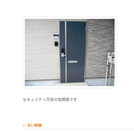
セキュリティ万全の玄関扉です
投稿ナビゲーション
←
古い投稿