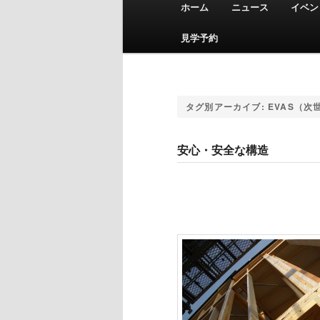
ホーム
ニュース
イベン
メインコンテンツへ移動
サブコンテンツへ移動
見学予約
タグ別アーカイブ:
EVAS（次
安心・安全な構造