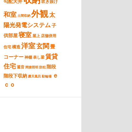
勾配天井
吹き抜け
外観
和室
太
土間収納
陽光発電システム
子
寝室
供部屋
屋上
店舗併用
洋室
玄関
畳
構造
住宅
賃貸
コーナー
神棚
表し梁
住宅
階段
遮音
間接照明
防犯
ｅ
階段下収納
露天風呂
駐輪場
ｃｏ