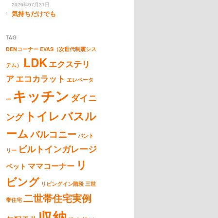
2026年07月31日
気持ちだけでも
TAG
DENコーナー
EVAS（次世代制震シス
LDK
エクステリ
テム）
ア
エコカラット
エレベータ
キッチン
ダイニ
ー
トイレ
バスル
ング
ーム
バルコニー
パント
ビルトインガレージ
リー
リ
ママコーナー
ペット
ビング
リビングイン階段
三世
二世帯住宅実例
帯住宅
収納