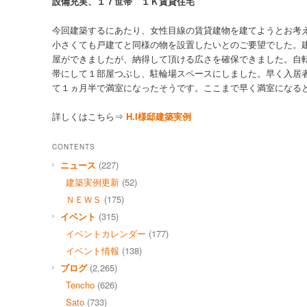
設備充実、１７世帯 １Ｋ賃貸住宅
今回建築するにあたり、女性目線の賃貸建物を建てようとお考
小さくても戸建てと同様の物を設置したいとのご要望でした。
屋ができましたが、納得して頂ける広さを確保できました。自転
帯にして１部屋つぶし、駐輪場スペースにしました。早く入居
て１ヵ月半で満室になったそうです。ここまで早く満室になる
詳しくはこちら⇒
H.I様邸建築実例
CONTENTS
ニュース
(227)
建築実例更新
(52)
ＮＥＷＳ
(175)
イベント
(315)
イベントカレンダー
(177)
イベント情報
(138)
ブログ
(2,265)
Tencho
(626)
Sato
(733)