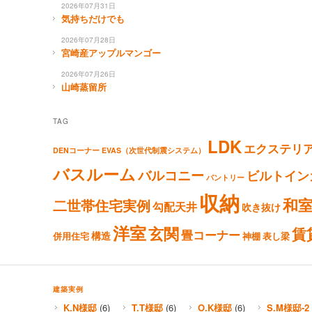
2026年07月31日
気持ちだけでも
2026年07月28日
宮崎産アップルマンゴー
2026年07月26日
山崎蒸留所
TAG
LDK
エクステリ
DENコーナー
EVAS（次世代制震システム）
バスルーム
バルコニー
ビルトイン
パントリー
収納
和
二世帯住宅実例
勾配天井
吹き抜け
洋室
玄関
賃
畳コーナー
構造
併用住宅
神棚
表し梁
建築実例
K.N様邸
(6)
T.T様邸
(6)
O.K様邸
(6)
S.M様邸-2