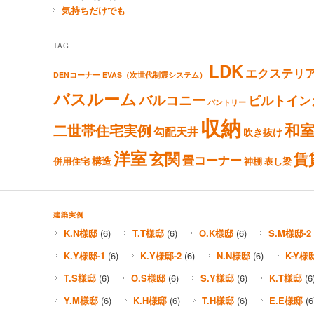
気持ちだけでも
TAG
LDK
エクステリ
DENコーナー
EVAS（次世代制震システム）
バスルーム
バルコニー
ビルトイン
パントリー
収納
和
二世帯住宅実例
勾配天井
吹き抜け
洋室
玄関
賃
畳コーナー
構造
併用住宅
神棚
表し梁
建築実例
K.N様邸
(6)
T.T様邸
(6)
O.K様邸
(6)
S.M様邸-2
K.Y様邸-1
(6)
K.Y様邸-2
(6)
N.N様邸
(6)
K-Y様
T.S様邸
(6)
O.S様邸
(6)
S.Y様邸
(6)
K.T様邸
(6
Y.M様邸
(6)
K.H様邸
(6)
T.H様邸
(6)
E.E様邸
(6