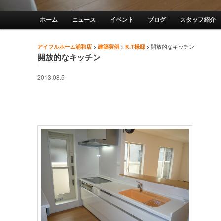
メインメニュー
ホーム
ニュース
イベント
ブログ
スタッフ紹介
メインコンテンツへ移動
サブコンテンツへ移動
>
>
>
開放的なキッチン
アイフルホーム浦和店
建築実例
K.T様邸
投稿ナビゲーション
開放的なキッチン
2013.08.5