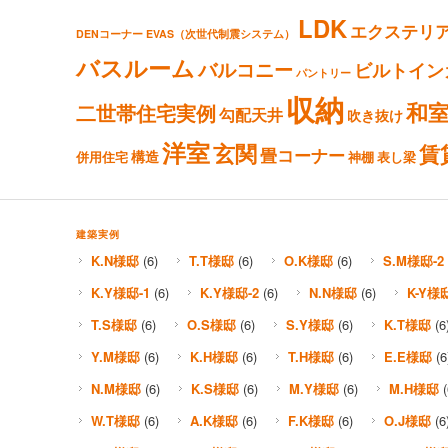
LDK
エクステリ
DENコーナー
EVAS（次世代制震システム）
バスルーム
バルコニー
ビルトイン
パントリー
収納
和
二世帯住宅実例
勾配天井
吹き抜け
洋室
玄関
賃
畳コーナー
構造
併用住宅
神棚
表し梁
建築実例
K.N様邸
(6)
T.T様邸
(6)
O.K様邸
(6)
S.M様邸-2
K.Y様邸-1
(6)
K.Y様邸-2
(6)
N.N様邸
(6)
K-Y様
T.S様邸
(6)
O.S様邸
(6)
S.Y様邸
(6)
K.T様邸
(6
Y.M様邸
(6)
K.H様邸
(6)
T.H様邸
(6)
E.E様邸
(6
N.M様邸
(6)
K.S様邸
(6)
M.Y様邸
(6)
M.H様邸
(
W.T様邸
(6)
A.K様邸
(6)
F.K様邸
(6)
O.J様邸
(6