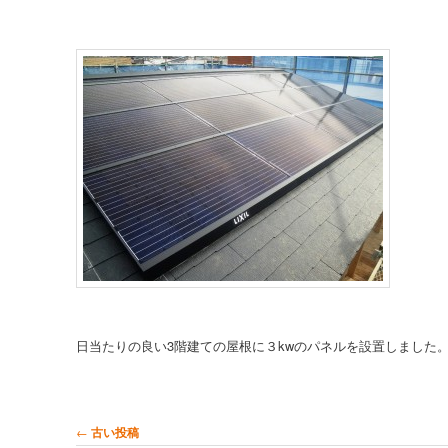
日当たりの良い3階建ての屋根に３kwのパネルを設置しました
投稿ナビゲーション
←
古い投稿