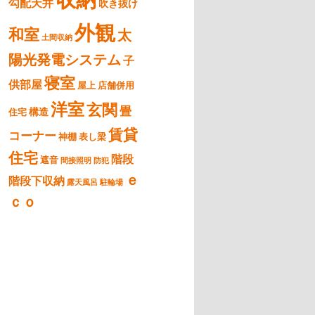
勾配天井
吹き抜け
外観
和室
太
土間収納
陽光発電システム
子
寝室
供部屋
屋上
店舗併用
洋室
玄関
畳
構造
住宅
賃貸
コーナー
神棚
表し梁
住宅
階段
遮音
間接照明
防犯
ｅ
階段下収納
露天風呂
駐輪場
ｃｏ