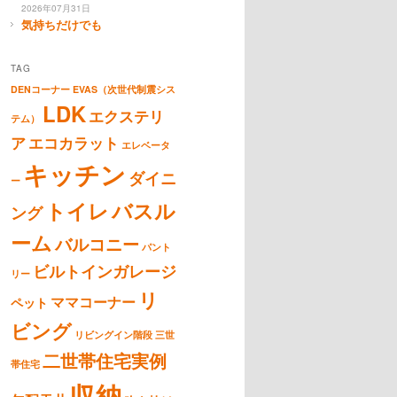
2026年07月31日
気持ちだけでも
TAG
DENコーナー
EVAS（次世代制震シス
LDK
エクステリ
テム）
ア
エコカラット
エレベータ
キッチン
ダイニ
ー
トイレ
バスル
ング
ーム
バルコニー
パント
ビルトインガレージ
リー
リ
ママコーナー
ペット
ビング
リビングイン階段
三世
二世帯住宅実例
帯住宅
収納