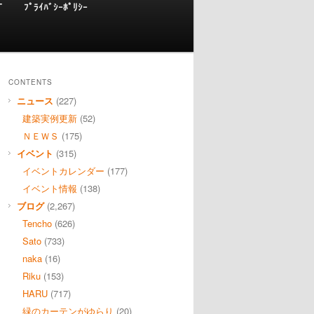
T
ﾌﾟﾗｲﾊﾞｼｰﾎﾟﾘｼｰ
CONTENTS
ニュース
(227)
建築実例更新
(52)
ＮＥＷＳ
(175)
イベント
(315)
イベントカレンダー
(177)
イベント情報
(138)
ブログ
(2,267)
Tencho
(626)
Sato
(733)
naka
(16)
Riku
(153)
HARU
(717)
緑のカーテンがゆらり
(20)