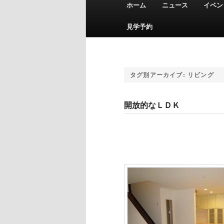
ホーム
ニュース
イベン
メインコンテンツへ移動
サブコンテンツへ移動
見学予約
タグ別アーカイブ:
リビング
開放的なＬＤＫ