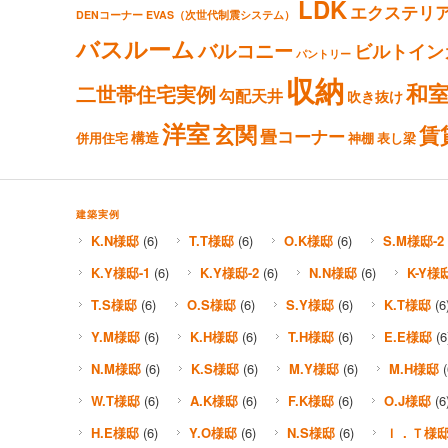
LDK
エクステリ
DENコーナー
EVAS（次世代制震システム）
バスルーム
バルコニー
ビルトイン
パントリー
収納
和
二世帯住宅実例
勾配天井
吹き抜け
洋室
玄関
賃
畳コーナー
構造
併用住宅
神棚
表し梁
建築実例
K.N様邸
(6)
T.T様邸
(6)
O.K様邸
(6)
S.M様邸-2
K.Y様邸-1
(6)
K.Y様邸-2
(6)
N.N様邸
(6)
K-Y様
T.S様邸
(6)
O.S様邸
(6)
S.Y様邸
(6)
K.T様邸
(6
Y.M様邸
(6)
K.H様邸
(6)
T.H様邸
(6)
E.E様邸
(6
N.M様邸
(6)
K.S様邸
(6)
M.Y様邸
(6)
M.H様邸
(
W.T様邸
(6)
A.K様邸
(6)
F.K様邸
(6)
O.J様邸
(6
H.E様邸
(6)
Y.O様邸
(6)
N.S様邸
(6)
Ｉ．Ｔ様