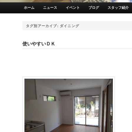
メインメニュー
ホーム
ニュース
イベント
ブログ
スタッフ紹介
メインコンテンツへ移動
サブコンテンツへ移動
タグ別アーカイブ:
ダイニング
使いやすいＤＫ