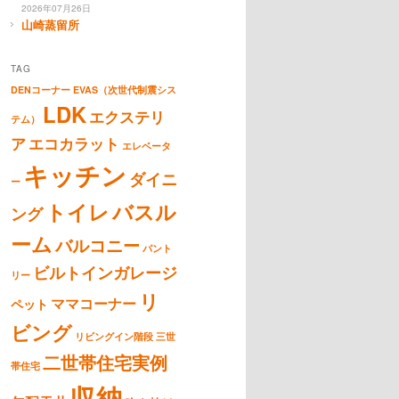
2026年07月26日
山崎蒸留所
TAG
DENコーナー
EVAS（次世代制震シス
LDK
エクステリ
テム）
ア
エコカラット
エレベータ
キッチン
ダイニ
ー
トイレ
バスル
ング
ーム
バルコニー
パント
ビルトインガレージ
リー
リ
ママコーナー
ペット
ビング
リビングイン階段
三世
二世帯住宅実例
帯住宅
収納