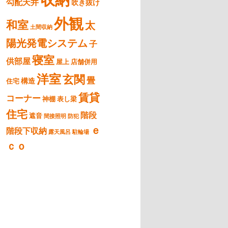
勾配天井
吹き抜け
外観
和室
太
土間収納
陽光発電システム
子
寝室
供部屋
屋上
店舗併用
洋室
玄関
畳
構造
住宅
賃貸
コーナー
神棚
表し梁
住宅
階段
遮音
間接照明
防犯
ｅ
階段下収納
露天風呂
駐輪場
ｃｏ