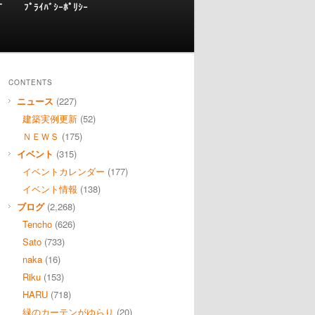
T
ﾌﾟﾗｲﾊﾞｼｰﾎﾟﾘｼｰ
CONTENTS
ニュース
(227)
建築実例更新
(52)
ＮＥＷＳ
(175)
イベント
(315)
イベントカレンダー
(177)
イベント情報
(138)
ブログ
(2,268)
Tencho
(626)
Sato
(733)
naka
(16)
Riku
(153)
HARU
(718)
緑のカーテンがゆらり
(20)