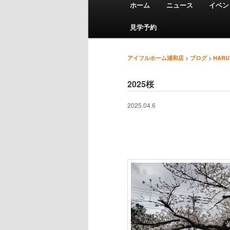
ホーム
ニュース
イベン
メインコンテンツへ移動
サブコンテンツへ移動
見学予約
>
>
アイフルホーム浦和店
ブログ
HARU
投稿ナビゲーション
2025桜
2025.04.6