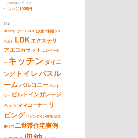
2026年08月01日
ついに1000円
TAG
DENコーナー
EVAS（次世代制震シス
LDK
エクステリ
テム）
ア
エコカラット
エレベータ
キッチン
ダイニ
ー
トイレ
バスル
ング
ーム
バルコニー
パント
ビルトインガレージ
リー
リ
ママコーナー
ペット
ビング
リビングイン階段
三世
二世帯住宅実例
帯住宅
収納