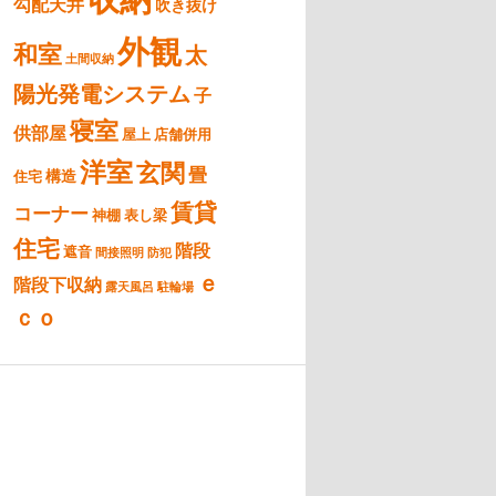
勾配天井
吹き抜け
外観
和室
太
土間収納
陽光発電システム
子
寝室
供部屋
屋上
店舗併用
洋室
玄関
畳
構造
住宅
賃貸
コーナー
神棚
表し梁
住宅
階段
遮音
間接照明
防犯
ｅ
階段下収納
露天風呂
駐輪場
ｃｏ