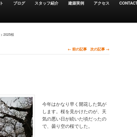
ト
ブログ
スタッフ紹介
建築実例
アクセス
CONTAC
>
2025桜
← 前の記事
次の記事 →
今年はかなり早く開花した気が
します。桜を見かけたのが、天
気の悪い日が続いた頃だったの
で、曇り空の桜でした。