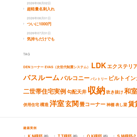
2026年08月02日
超軽量名刺入れ
2026年08月01日
ついに1000円
2026年07月31日
気持ちだけでも
TAG
LDK
エクステリ
DENコーナー
EVAS（次世代制震システム）
バスルーム
バルコニー
ビルトイン
パントリー
収納
和
二世帯住宅実例
勾配天井
吹き抜け
洋室
玄関
賃
畳コーナー
構造
併用住宅
神棚
表し梁
建築実例
K.N様邸
(6)
T.T様邸
(6)
O.K様邸
(6)
S.M様邸-2