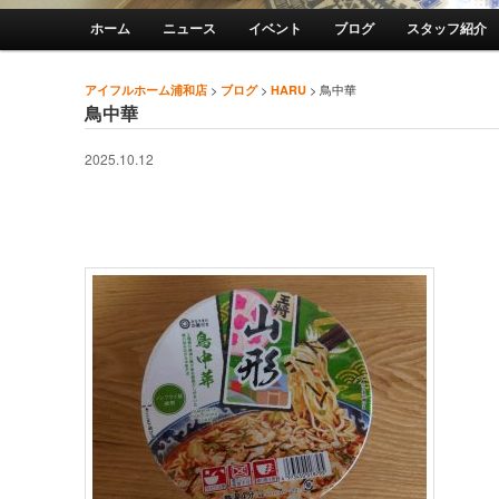
メインメニュー
ホーム
ニュース
イベント
ブログ
スタッフ紹介
メインコンテンツへ移動
サブコンテンツへ移動
>
>
>
鳥中華
アイフルホーム浦和店
ブログ
HARU
投稿ナビゲーション
鳥中華
2025.10.12