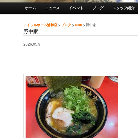
メインメニュー
ホーム
ニュース
イベント
ブログ
スタッフ紹介
メインコンテンツへ移動
サブコンテンツへ移動
>
>
>
野中家
アイフルホーム浦和店
ブログ
Riku
投稿ナビゲーション
野中家
2026.05.9