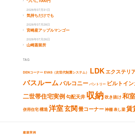
ついに1000円
2026年07月31日
気持ちだけでも
2026年07月28日
宮崎産アップルマンゴー
2026年07月26日
山崎蒸留所
TAG
LDK
エクステリ
DENコーナー
EVAS（次世代制震システム）
バスルーム
バルコニー
ビルトイン
パントリー
収納
和
二世帯住宅実例
勾配天井
吹き抜け
洋室
玄関
賃
畳コーナー
構造
併用住宅
神棚
表し梁
建築実例