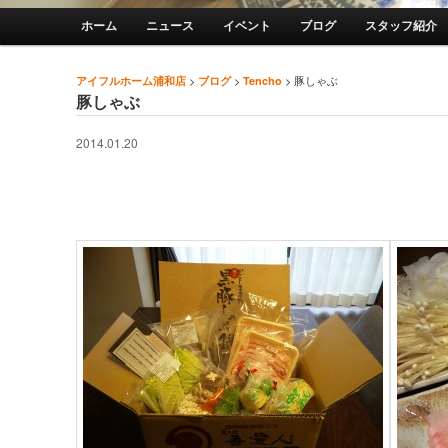
メインメニュー
ホーム
ニュース
イベント
ブログ
スタッフ紹介
メインコンテンツへ移動
サブコンテンツへ移動
>
>
>
豚しゃぶ
アイフルホーム浦和店
ブログ
Tencho
投稿ナビゲーション
豚しゃぶ
2014.01.20