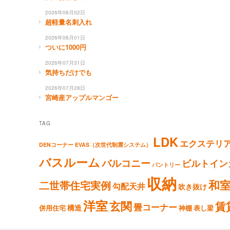
2026年08月02日
超軽量名刺入れ
2026年08月01日
ついに1000円
2026年07月31日
気持ちだけでも
2026年07月28日
宮崎産アップルマンゴー
TAG
LDK
エクステリ
DENコーナー
EVAS（次世代制震システム）
バスルーム
バルコニー
ビルトイン
パントリー
収納
和
二世帯住宅実例
勾配天井
吹き抜け
洋室
玄関
賃
畳コーナー
構造
併用住宅
神棚
表し梁