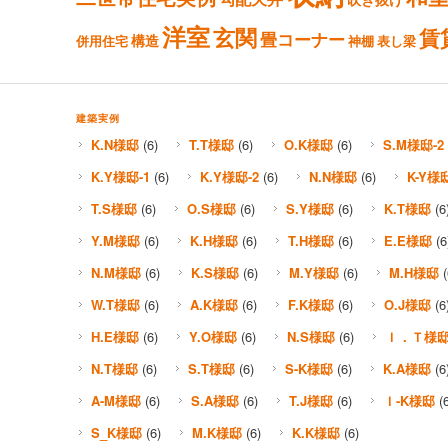
洋室
玄関
賃
畳コーナー
構造
併用住宅
神棚
表し梁
建築実例
K.N様邸
(6)
T.T様邸
(6)
O.K様邸
(6)
S.M様邸-2
K.Y様邸-1
(6)
K.Y様邸-2
(6)
N.N様邸
(6)
K-Y様
T.S様邸
(6)
O.S様邸
(6)
S.Y様邸
(6)
K.T様邸
(6
Y.M様邸
(6)
K.H様邸
(6)
T.H様邸
(6)
E.E様邸
(6
N.M様邸
(6)
K.S様邸
(6)
M.Y様邸
(6)
M.H様邸
(
W.T様邸
(6)
A.K様邸
(6)
F.K様邸
(6)
O.J様邸
(6
H.E様邸
(6)
Y.O様邸
(6)
N.S様邸
(6)
Ｉ．Ｔ様
N.T様邸
(6)
S.T様邸
(6)
S-K様邸
(6)
K.A様邸
(6
A-M様邸
(6)
S.A様邸
(6)
T.J様邸
(6)
Ｉ-K様邸
(6
S_K様邸
(6)
M.K様邸
(6)
K.K様邸
(6)