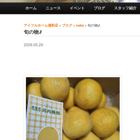
メインメニュー
ホーム
ニュース
イベント
ブログ
スタッフ紹介
メインコンテンツへ移動
サブコンテンツへ移動
>
>
>
旬の物♪
アイフルホーム浦和店
ブログ
naka
投稿ナビゲーション
旬の物♪
2026.05.29