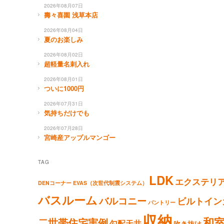
2026年08月07日
壽々喜園 浅草本店
2026年08月04日
夏のお楽しみ
2026年08月02日
超軽量名刺入れ
2026年08月01日
ついに1000円
2026年07月31日
気持ちだけでも
2026年07月28日
宮崎産アップルマンゴー
TAG
LDK
エクステリ
DENコーナー
EVAS（次世代制震システム）
バスルーム
バルコニー
ビルトイン
パントリー
収納
和
二世帯住宅実例
勾配天井
吹き抜け