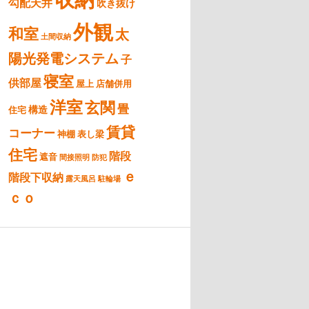
勾配天井
吹き抜け
外観
和室
太
土間収納
陽光発電システム
子
寝室
供部屋
屋上
店舗併用
洋室
玄関
畳
構造
住宅
賃貸
コーナー
神棚
表し梁
住宅
階段
遮音
間接照明
防犯
ｅ
階段下収納
露天風呂
駐輪場
ｃｏ