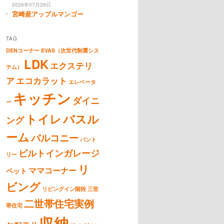
2026年07月28日
宮崎産アップルマンゴー
TAG
DENコーナー
EVAS（次世代制震シス
LDK
エクステリ
テム）
ア
エコカラット
エレベータ
キッチン
ダイニ
ー
トイレ
バスル
ング
ーム
バルコニー
パント
ビルトインガレージ
リー
リ
ママコーナー
ペット
ビング
リビングイン階段
三世
二世帯住宅実例
帯住宅
収納