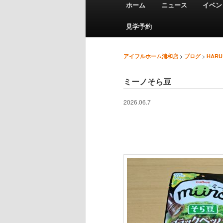
ホーム
ニュース
イベン
メインコンテンツへ移動
サブコンテンツへ移動
見学予約
>
>
アイフルホーム浦和店
ブログ
HARU
投稿ナビゲーション
ミーノそら豆
2026.06.7