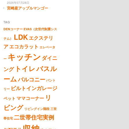
2026年07月28日
宮崎産アップルマンゴー
TAG
DENコーナー
EVAS（次世代制震シス
LDK
エクステリ
テム）
ア
エコカラット
エレベータ
キッチン
ダイニ
ー
トイレ
バスル
ング
ーム
バルコニー
パント
ビルトインガレージ
リー
リ
ママコーナー
ペット
ビング
リビングイン階段
三世
二世帯住宅実例
帯住宅
収納