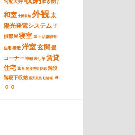
勾配天井
吹き抜け
外観
和室
太
土間収納
陽光発電システム
子
寝室
供部屋
屋上
店舗併用
洋室
玄関
畳
構造
住宅
賃貸
コーナー
神棚
表し梁
住宅
階段
遮音
間接照明
防犯
ｅ
階段下収納
露天風呂
駐輪場
ｃｏ