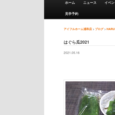
ホーム
ニュース
イベン
メインコンテンツへ移動
サブコンテンツへ移動
見学予約
>
>
アイフルホーム浦和店
ブログ
HARU
投稿ナビゲーション
はぐら瓜2021
2021.05.16