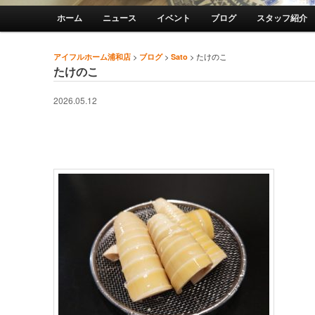
メインメニュー
ホーム
ニュース
イベント
ブログ
スタッフ紹介
メインコンテンツへ移動
サブコンテンツへ移動
>
>
>
たけのこ
アイフルホーム浦和店
ブログ
Sato
投稿ナビゲーション
たけのこ
2026.05.12