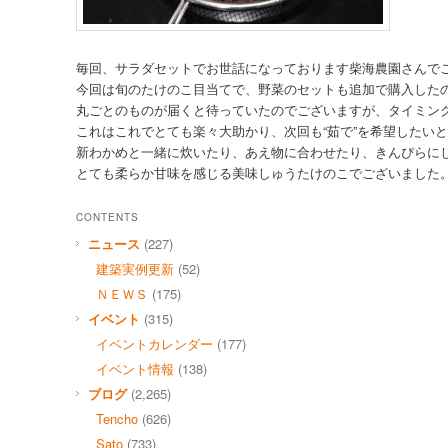
毎回、サラダセットでお世話になっております柴海農園さんで
今回は旬のたけのこ目当てで、野菜のセットも追加で購入した
丸ごとのものが届くと待っていたのでございますが、タイミン
これはこれでとても楽々大助かり、次回も“茹で”を希望したい
新わかめと一緒に炊いたり、あえ物に合わせたり、きんぴらに
とても柔らか甘味を感じる美味しゅうたけのこでございました。S
CONTENTS
ニュース
(227)
建築実例更新
(52)
ＮＥＷＳ
(175)
イベント
(315)
イベントカレンダー
(177)
イベント情報
(138)
ブログ
(2,265)
Tencho
(626)
Sato
(733)