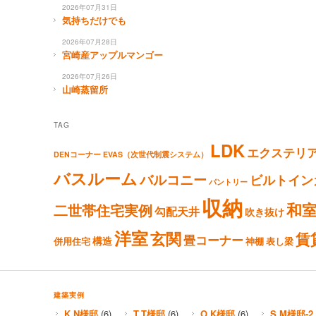
2026年07月31日
気持ちだけでも
2026年07月28日
宮崎産アップルマンゴー
2026年07月26日
山崎蒸留所
TAG
LDK
エクステリ
DENコーナー
EVAS（次世代制震システム）
バスルーム
バルコニー
ビルトイン
パントリー
収納
和
二世帯住宅実例
勾配天井
吹き抜け
洋室
玄関
賃
畳コーナー
構造
併用住宅
神棚
表し梁
建築実例
K.N様邸
(6)
T.T様邸
(6)
O.K様邸
(6)
S.M様邸-2